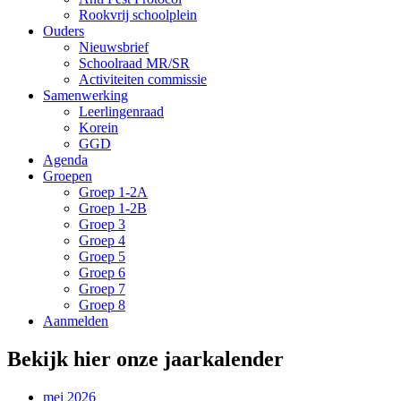
Rookvrij schoolplein
Ouders
Nieuwsbrief
Schoolraad MR/SR
Activiteiten commissie
Samenwerking
Leerlingenraad
Korein
GGD
Agenda
Groepen
Groep 1-2A
Groep 1-2B
Groep 3
Groep 4
Groep 5
Groep 6
Groep 7
Groep 8
Aanmelden
Bekijk hier onze jaarkalender
mei 2026