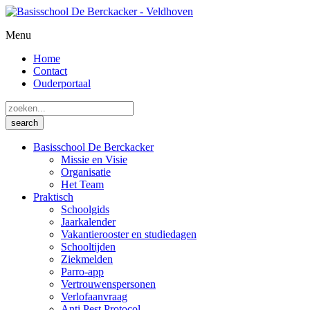
Menu
Home
Contact
Ouderportaal
Basisschool De Berckacker
Missie en Visie
Organisatie
Het Team
Praktisch
Schoolgids
Jaarkalender
Vakantierooster en studiedagen
Schooltijden
Ziekmelden
Parro-app
Vertrouwenspersonen
Verlofaanvraag
Anti Pest Protocol