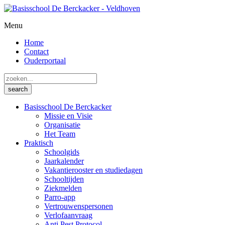
Menu
Home
Contact
Ouderportaal
Basisschool De Berckacker
Missie en Visie
Organisatie
Het Team
Praktisch
Schoolgids
Jaarkalender
Vakantierooster en studiedagen
Schooltijden
Ziekmelden
Parro-app
Vertrouwenspersonen
Verlofaanvraag
Anti Pest Protocol