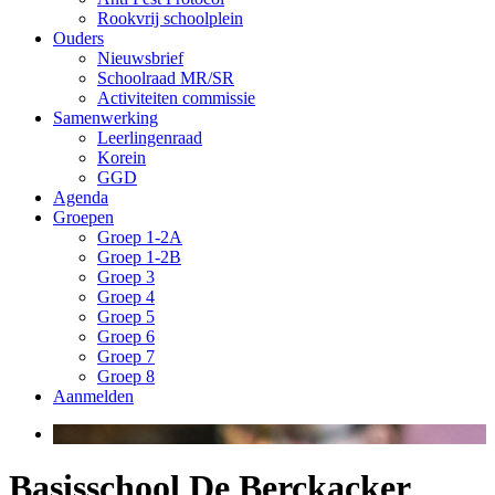
Rookvrij schoolplein
Ouders
Nieuwsbrief
Schoolraad MR/SR
Activiteiten commissie
Samenwerking
Leerlingenraad
Korein
GGD
Agenda
Groepen
Groep 1-2A
Groep 1-2B
Groep 3
Groep 4
Groep 5
Groep 6
Groep 7
Groep 8
Aanmelden
Basisschool De Berckacker