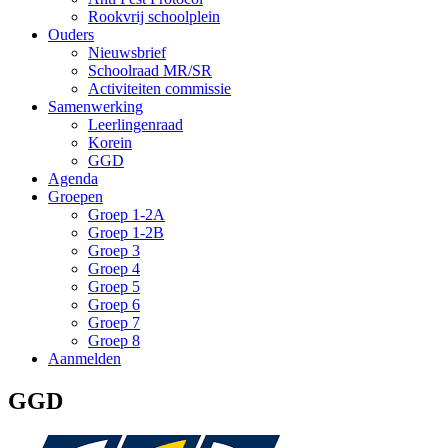
Rookvrij schoolplein
Ouders
Nieuwsbrief
Schoolraad MR/SR
Activiteiten commissie
Samenwerking
Leerlingenraad
Korein
GGD
Agenda
Groepen
Groep 1-2A
Groep 1-2B
Groep 3
Groep 4
Groep 5
Groep 6
Groep 7
Groep 8
Aanmelden
GGD