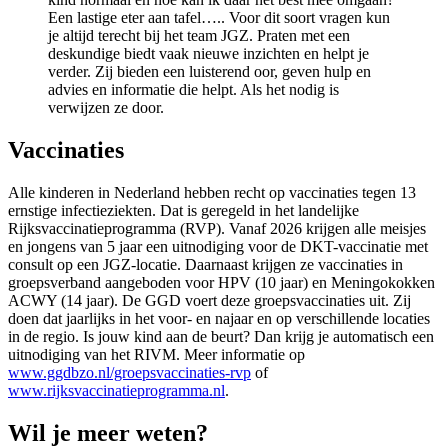
Een lastige eter aan tafel….. Voor dit soort vragen kun
je altijd terecht bij het team JGZ. Praten met een
deskundige biedt vaak nieuwe inzichten en helpt je
verder. Zij bieden een luisterend oor, geven hulp en
advies en informatie die helpt. Als het nodig is
verwijzen ze door.
Vaccinaties
Alle kinderen in Nederland hebben recht op vaccinaties tegen 13
ernstige infectieziekten. Dat is geregeld in het landelijke
Rijksvaccinatieprogramma (RVP). Vanaf 2026 krijgen alle meisjes
en jongens van 5 jaar een uitnodiging voor de DKT-vaccinatie met
consult op een JGZ-locatie. Daarnaast krijgen ze vaccinaties in
groepsverband aangeboden voor HPV (10 jaar) en Meningokokken
ACWY (14 jaar). De GGD voert deze groepsvaccinaties uit. Zij
doen dat jaarlijks in het voor- en najaar en op verschillende locaties
in de regio. Is jouw kind aan de beurt? Dan krijg je automatisch een
uitnodiging van het RIVM. Meer informatie op
www.ggdbzo.nl/groepsvaccinaties-rvp
of
www.rijksvaccinatieprogramma.nl
.
Wil je meer weten?