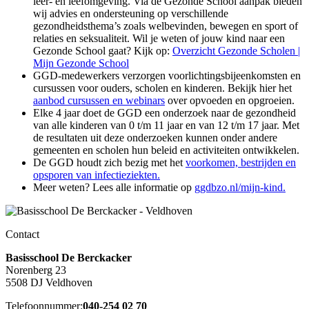
leer- en leefomgeving. Via de Gezonde School aanpak bieden
wij advies en ondersteuning op verschillende
gezondheidsthema’s zoals welbevinden, bewegen en sport of
relaties en seksualiteit. Wil je weten of jouw kind naar een
Gezonde School gaat? Kijk op:
Overzicht Gezonde Scholen |
Mijn Gezonde School
GGD-medewerkers verzorgen voorlichtingsbijeenkomsten en
cursussen voor ouders, scholen en kinderen. Bekijk hier het
aanbod cursussen en webinars
over opvoeden en opgroeien.
Elke 4 jaar doet de GGD een onderzoek naar de gezondheid
van alle kinderen van 0 t/m 11 jaar en van 12 t/m 17 jaar. Met
de resultaten uit deze onderzoeken kunnen onder andere
gemeenten en scholen hun beleid en activiteiten ontwikkelen.
De GGD houdt zich bezig met het
voorkomen, bestrijden en
opsporen van infectieziekten.
Meer weten? Lees alle informatie op
ggdbzo.nl/mijn-kind.
Contact
Basisschool De Berckacker
Norenberg 23
5508 DJ Veldhoven
Telefoonnummer:
040-254 02 70