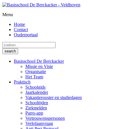
Menu
Home
Contact
Ouderportaal
Basisschool De Berckacker
Missie en Visie
Organisatie
Het Team
Praktisch
Schoolgids
Jaarkalender
Vakantierooster en studiedagen
Schooltijden
Ziekmelden
Parro-app
Vertrouwenspersonen
Verlofaanvraag
Anti Pest Protocol