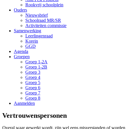
Rookvrij schoolplein
Ouders
Nieuwsbrief
Schoolraad MR/SR
Activiteiten commissie
Samenwerking
Leerlingenraad
Korein
GGD
Agenda
Groepen
Groep 1-2A
Groep 1-2B
Groep 3
Groep 4
Groep 5
Groep 6
Groep 7
Groep 8
Aanmelden
Vertrouwenspersonen
Overal waar gewerkt wordt, zijn wel eens misverstanden of worden