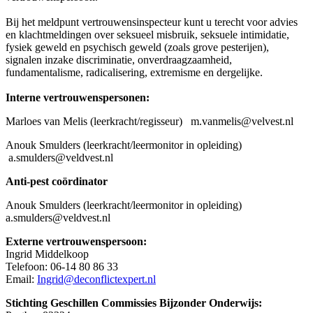
Bij het meldpunt vertrouwensinspecteur kunt u terecht voor advies
en klachtmeldingen over seksueel misbruik, seksuele intimidatie,
fysiek geweld en psychisch geweld (zoals grove pesterijen),
signalen inzake discriminatie, onverdraagzaamheid,
fundamentalisme, radicalisering, extremisme en dergelijke.
Interne vertrouwenspersonen:
Marloes van Melis (leerkracht/regisseur) m.vanmelis@velvest.nl
Anouk Smulders (leerkracht/leermonitor in opleiding)
a.smulders@veldvest.nl
Anti-pest coördinator
Anouk Smulders (leerkracht/leermonitor in opleiding)
a.smulders@veldvest.nl
Externe vertrouwenspersoon:
Ingrid Middelkoop
Telefoon: 06-14 80 86 33
Email:
Ingrid@deconflictexpert.nl
Stichting Geschillen Commissies Bijzonder Onderwijs: