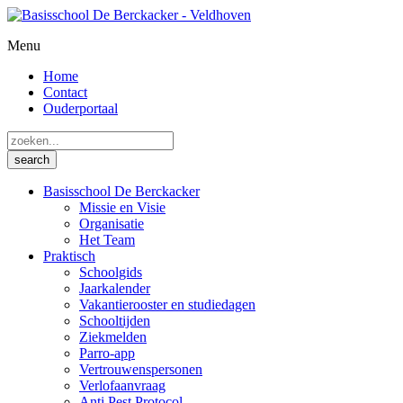
Menu
Home
Contact
Ouderportaal
Basisschool De Berckacker
Missie en Visie
Organisatie
Het Team
Praktisch
Schoolgids
Jaarkalender
Vakantierooster en studiedagen
Schooltijden
Ziekmelden
Parro-app
Vertrouwenspersonen
Verlofaanvraag
Anti Pest Protocol