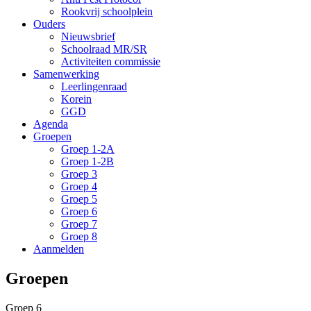
Rookvrij schoolplein
Ouders
Nieuwsbrief
Schoolraad MR/SR
Activiteiten commissie
Samenwerking
Leerlingenraad
Korein
GGD
Agenda
Groepen
Groep 1-2A
Groep 1-2B
Groep 3
Groep 4
Groep 5
Groep 6
Groep 7
Groep 8
Aanmelden
Groepen
Groep 6