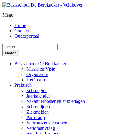
Menu
Home
Contact
Ouderportaal
Basisschool De Berckacker
Missie en Visie
Organisatie
Het Team
Praktisch
Schoolgids
Jaarkalender
Vakantierooster en studiedagen
Schooltijden
Ziekmelden
Parro-app
Vertrouwenspersonen
Verlofaanvraag
Anti Pest Protocol