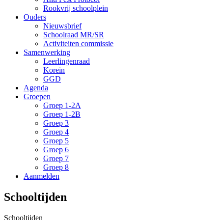
Rookvrij schoolplein
Ouders
Nieuwsbrief
Schoolraad MR/SR
Activiteiten commissie
Samenwerking
Leerlingenraad
Korein
GGD
Agenda
Groepen
Groep 1-2A
Groep 1-2B
Groep 3
Groep 4
Groep 5
Groep 6
Groep 7
Groep 8
Aanmelden
Schooltijden
Schooltijden