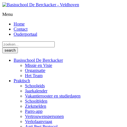
Menu
Home
Contact
Ouderportaal
Basisschool De Berckacker
Missie en Visie
Organisatie
Het Team
Praktisch
Schoolgids
Jaarkalender
Vakantierooster en studiedagen
Schooltijden
Ziekmelden
Parro-app
Vertrouwenspersonen
Verlofaanvraag
Anti Pest Protocol