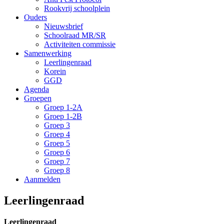
Rookvrij schoolplein
Ouders
Nieuwsbrief
Schoolraad MR/SR
Activiteiten commissie
Samenwerking
Leerlingenraad
Korein
GGD
Agenda
Groepen
Groep 1-2A
Groep 1-2B
Groep 3
Groep 4
Groep 5
Groep 6
Groep 7
Groep 8
Aanmelden
Leerlingenraad
Leerlingenraad