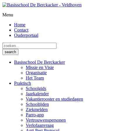
Menu
Home
Contact
Ouderportaal
Basisschool De Berckacker
Missie en Visie
Organisatie
Het Team
Praktisch
Schoolgids
Jaarkalender
Vakantierooster en studiedagen
Schooltijden
Ziekmelden
Parro-app
Vertrouwenspersonen
Verlofaanvraag
Anti Pest Protocol