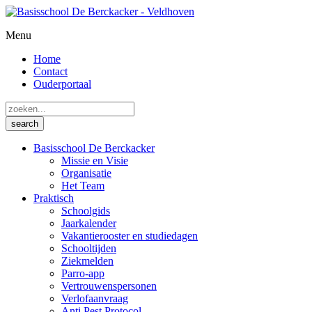
Menu
Home
Contact
Ouderportaal
Basisschool De Berckacker
Missie en Visie
Organisatie
Het Team
Praktisch
Schoolgids
Jaarkalender
Vakantierooster en studiedagen
Schooltijden
Ziekmelden
Parro-app
Vertrouwenspersonen
Verlofaanvraag
Anti Pest Protocol