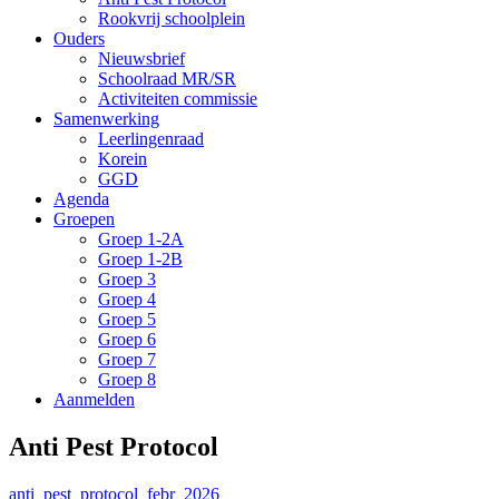
Rookvrij schoolplein
Ouders
Nieuwsbrief
Schoolraad MR/SR
Activiteiten commissie
Samenwerking
Leerlingenraad
Korein
GGD
Agenda
Groepen
Groep 1-2A
Groep 1-2B
Groep 3
Groep 4
Groep 5
Groep 6
Groep 7
Groep 8
Aanmelden
Anti Pest Protocol
anti_pest_protocol_febr_2026