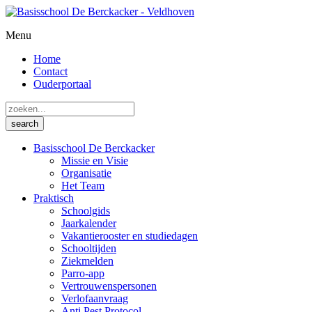
Menu
Home
Contact
Ouderportaal
Basisschool De Berckacker
Missie en Visie
Organisatie
Het Team
Praktisch
Schoolgids
Jaarkalender
Vakantierooster en studiedagen
Schooltijden
Ziekmelden
Parro-app
Vertrouwenspersonen
Verlofaanvraag
Anti Pest Protocol