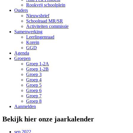
Rookvrij schoolplein
Ouders
Nieuwsbrief
Schoolraad MR/SR
Activiteiten commissie
Samenwerking
Leerlingenraad
Korein
GGD
Agenda
Groepen
Groep 1-2A
Groep 1-2B
Groep 3
Groep 4
Groep 5
Groep 6
Groep 7
Groep 8
Aanmelden
Bekijk hier onze jaarkalender
sep 2022