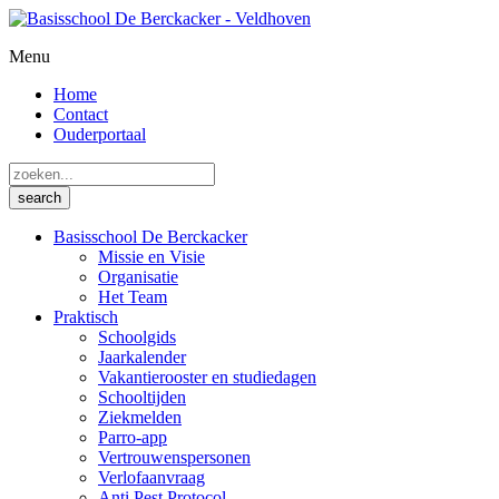
Menu
Home
Contact
Ouderportaal
Basisschool De Berckacker
Missie en Visie
Organisatie
Het Team
Praktisch
Schoolgids
Jaarkalender
Vakantierooster en studiedagen
Schooltijden
Ziekmelden
Parro-app
Vertrouwenspersonen
Verlofaanvraag
Anti Pest Protocol