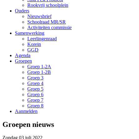
Rookvrij schoolplein
Ouders
Nieuwsbrief
Schoolraad MR/SR
Activiteiten commissie
Samenwerking
Leerlingenraad
Korein
GGD
Agenda
Groepen
Groep 1-2A
Groep 1-2B
Groep 3
Groep 4
Groep 5
Groep 6
Groep 7
Groep 8
Aanmelden
Groepen nieuws
Zondag 03 juli 2022