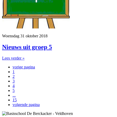
Woensdag 31 oktober 2018
Nieuws uit groep 5
Lees verder »
vorige pagina
1
2
3
4
5
...
15
volgende pagina